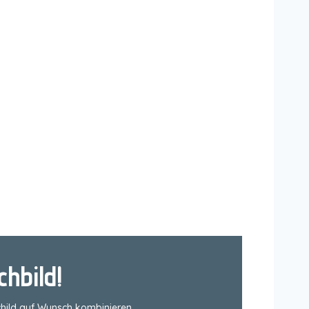
hbild!
child auf Wunsch kombinieren.