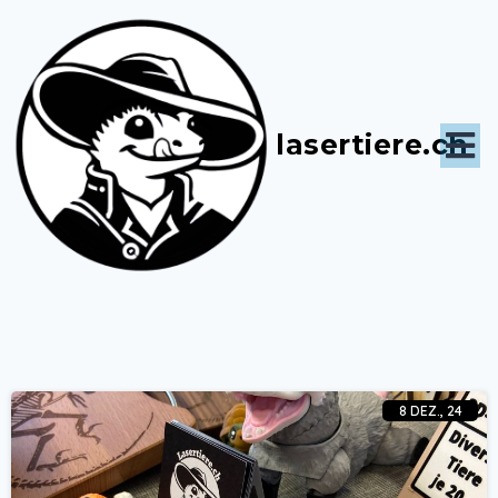
lasertiere.ch
8
DEZ., 24